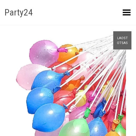
Party24
Kuva menüü
LAOST
OTSAS