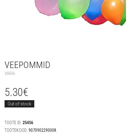
VEEPOMMID
VARIA
5.30
€
Out of stock
TOOTE ID:
25456
TOOTEKOOD:
9070902290008
.