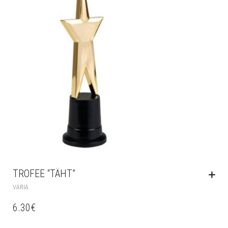
TROFEE “TÄHT”
VARIA
6.30
€