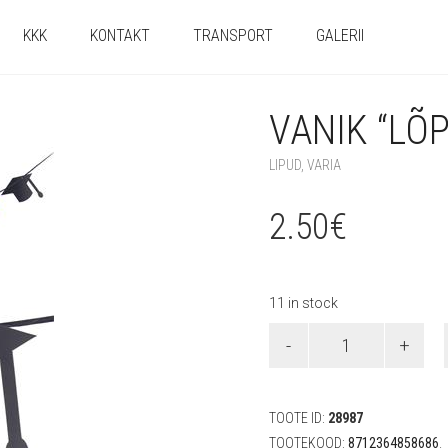
KKK
KONTAKT
TRANSPORT
GALERII
VANIK “LÕP
LIPUD
,
VARIA
2.50
€
11 in stock
Vanik
"Lõpupidu"
(3
m)
quantity
TOOTE ID:
28987
TOOTEKOOD:
8712364858686
.