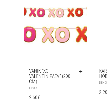
VANIK “XO
KAR
VALENTINIPÄEV” (200
HÕB
CM)
DEKO
LIPUD
2.2
2.60
€