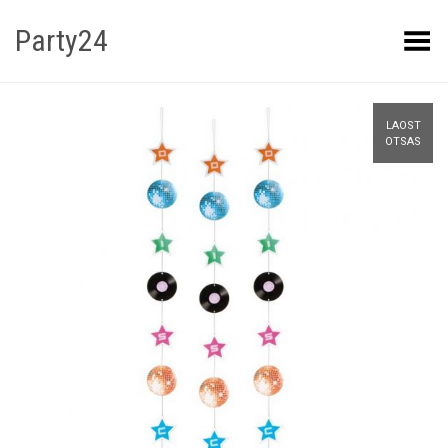
Party24
Kuva menüü
LAOST
OTSAS