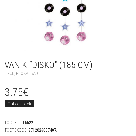
VANIK “DISKO” (185 CM)
LIPUD
,
PEOKAUBAD
3.75
€
Out of stock
TOOTE ID:
16522
TOOTEKOOD:
8712026007407
.