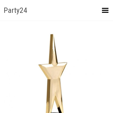
Party24
Kuva menüü