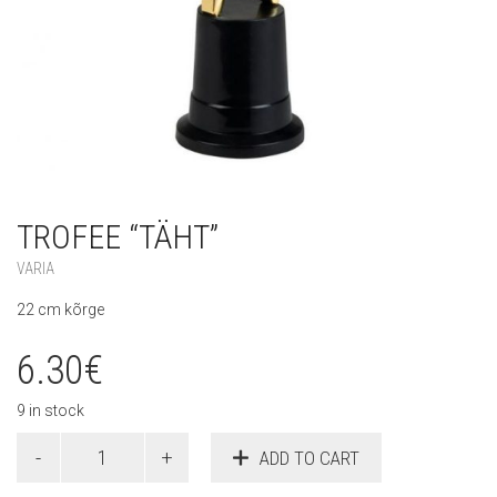
TROFEE “TÄHT”
VARIA
22 cm kõrge
6.30
€
9 in stock
Trofee
ADD TO CART
"Täht"
quantity