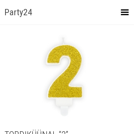
Party24
Kuva menüü