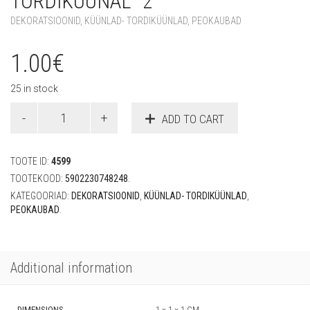
TORDIKÜÜNAL “2”
DEKORATSIOONID
,
KÜÜNLAD- TORDIKÜÜNLAD
,
PEOKAUBAD
1.00
€
25 in stock
Tordiküünal
ADD TO CART
"2"
quantity
TOOTE ID:
4599
TOOTEKOOD:
5902230748248
.
KATEGOORIAD:
DEKORATSIOONID
,
KÜÜNLAD- TORDIKÜÜNLAD
,
PEOKAUBAD
.
Additional information
DIMENSIONS
1 × 1 × 1 CM