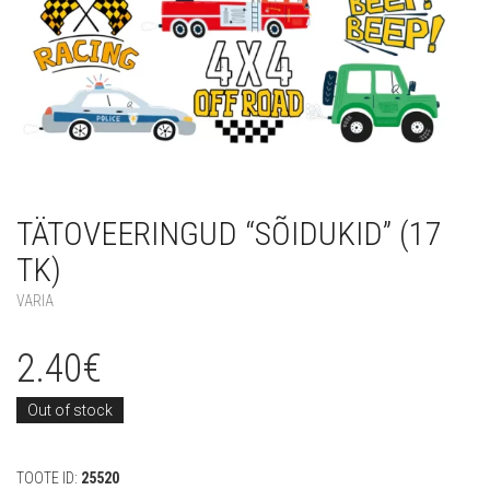
TÄTOVEERINGUD “SÕIDUKID” (17
TK)
VARIA
2.40
€
Out of stock
TOOTE ID:
25520