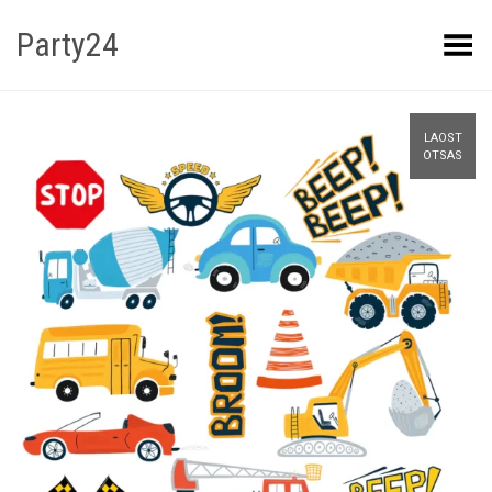
Party24
Kuva menüü
LAOST
OTSAS