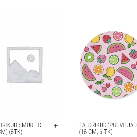
DRIKUD SMURFID
TALDRIKUD “PUUVILJAD
CM) (8TK)
(18 CM, 6 TK)