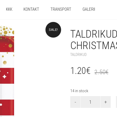
KKK
KONTAKT
TRANSPORT
GALERII
SALE!
TALDRIKUD
CHRISTMA
TALDRIKUD
1.20
€
2.50
€
14 in stock
Taldrikud
"Merry
Christmas"
23cm