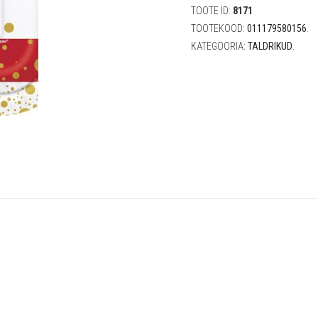
quantity
TOOTE ID:
8171
TOOTEKOOD:
011179580156
.
KATEGOORIA:
TALDRIKUD
.