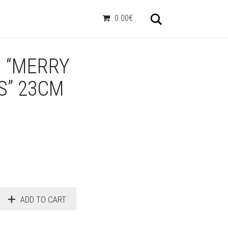
Otsi
0.00€
 “MERRY
S” 23CM
ADD TO CART