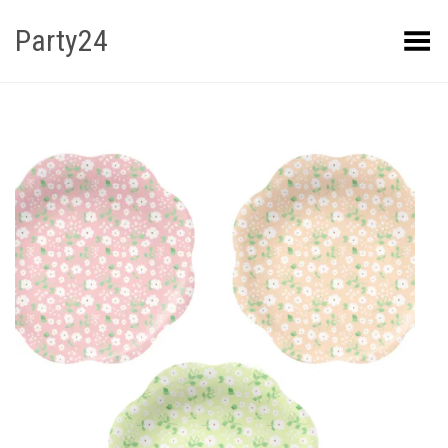
Party24
Kuva menüü