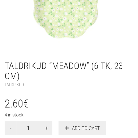
TALDRIKUD “MEADOW” (6 TK, 23
CM)
TALDRIKUD
2.60
€
4 in stock
Taldrikud
ADD TO CART
"Meadow"
(6