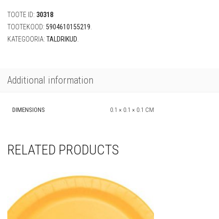
tk,
TOOTE ID:
30318
23
cm)
TOOTEKOOD:
5904610155219
.
quantity
KATEGOORIA:
TALDRIKUD
.
Additional information
DIMENSIONS
0.1 × 0.1 × 0.1 CM
RELATED PRODUCTS