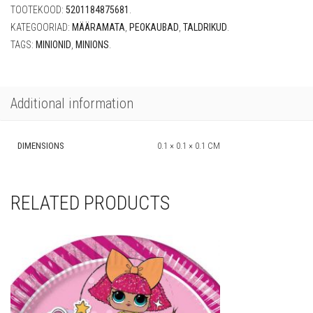
TOOTEKOOD:
5201184875681
.
KATEGOORIAD:
MÄÄRAMATA
,
PEOKAUBAD
,
TALDRIKUD
.
TAGS:
MINIONID
,
MINIONS
.
Additional information
DIMENSIONS
0.1 × 0.1 × 0.1 CM
RELATED PRODUCTS