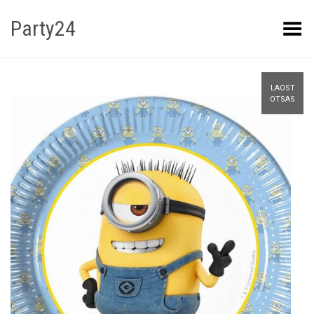
Party24
Kuva menüü
LAOST
OTSAS