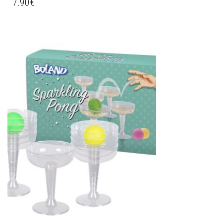
7.90
€