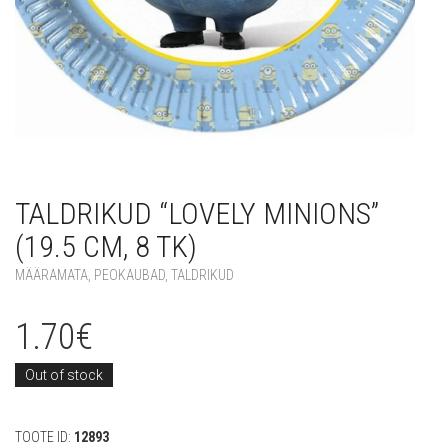
TALDRIKUD “LOVELY MINIONS”
(19.5 CM, 8 TK)
MÄÄRAMATA
,
PEOKAUBAD
,
TALDRIKUD
1.70
€
Out of stock
TOOTE ID:
12893