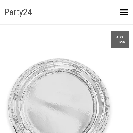
Party24
Kuva menüü
LAOST
OTSAS