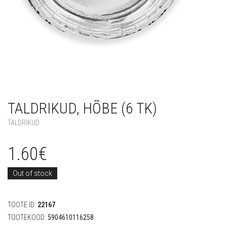
TALDRIKUD, HÕBE (6 TK)
TALDRIKUD
1.60
€
Out of stock
TOOTE ID:
22167
TOOTEKOOD:
5904610116258
.