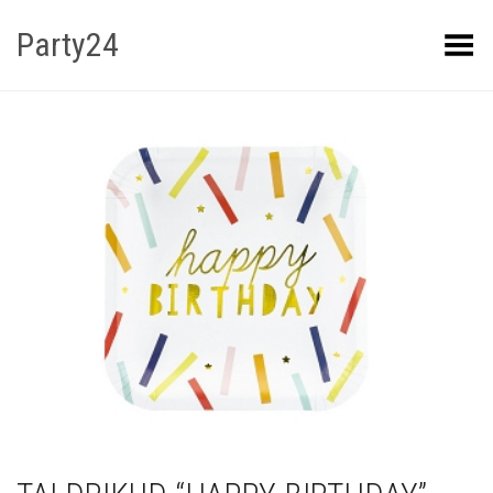
Party24
Kuva menüü