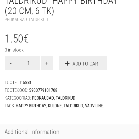
TALDRIKUD “HAPPY BIRTHDAY”
(20 CM, 6 TK)
PEOKAUBAD
,
TALDRIKUD
1.50
€
3 in stock
Taldrikud
ADD TO CART
"Happy
Birthday"
(20
TOOTE ID:
5881
cm,
6
TOOTEKOOD:
5900779101708
.
tk)
KATEGOORIAD:
PEOKAUBAD
,
TALDRIKUD
.
quantity
TAGS:
HAPPY BIRTHDAY
,
KULDNE
,
TALDRIKUD
,
VÄRVILINE
.
Additional information