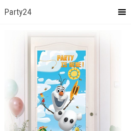
Party24
Kuva menüü