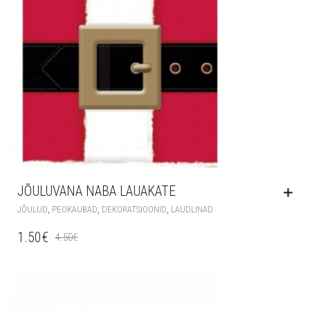
JÕULUVANA NABA LAUAKATE
,
,
,
JÕULUD
PEOKAUBAD
DEKORATSIOONID
LAUDLINAD
1.50
€
4.50
€