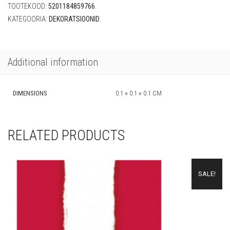
TOOTEKOOD:
5201184859766
.
KATEGOORIA:
DEKORATSIOONID
.
Additional information
DIMENSIONS
0.1 × 0.1 × 0.1 CM
RELATED PRODUCTS
SALE!