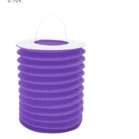
6.70
€