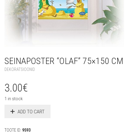
SEINAPOSTER “OLAF” 75×150 CM
DEKORATSIOONID
3.00
€
1 in stock
ADD TO CART
TOOTE ID:
9593