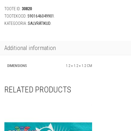
(20
TOOTE ID:
30820
tk)
quantity
TOOTEKOOD:
5901646049901
.
KATEGOORIA:
SALVRÄTIKUD
.
Additional information
DIMENSIONS
1.2 × 1.2 × 1.2 CM
RELATED PRODUCTS