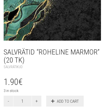
SALVRÄTID “ROHELINE MARMOR”
(20 TK)
SALVRÄTIKUD
1.90
€
3 in stock
Salvrätid
ADD TO CART
"Roheline
marmor"