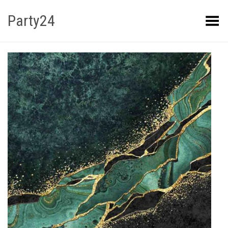
Party24
Kuva menüü