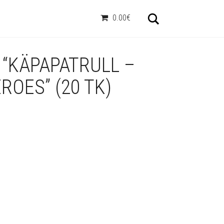
Otsi
0.00€
 “KÄPAPATRULL –
ROES” (20 TK)