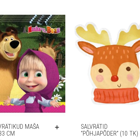
VRÄTIKUD MAŠA
SALVRÄTID
33 CM
“PÕHJAPÕDER” (10 TK)