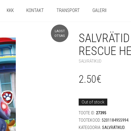
KKK
KONTAKT
TRANSPORT
GALERII
LAOST
SALVRÄTID
OTSAS
RESCUE HE
SALVRÄTIKUD
2.50
€
Out of stock
TOOTE ID:
27395
TOOTEKOOD:
5201184955994
.
KATEGOORIA:
SALVRÄTIKUD
.