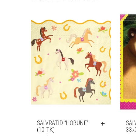
SALVRÄTID “HOBUNE”
SAL
(10 TK)
33×