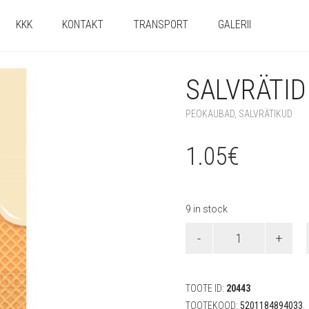
KKK
KONTAKT
TRANSPORT
GALERII
SALVRÄTID 
PEOKAUBAD
,
SALVRÄTIKUD
1.05
€
9 in stock
Salvrätid
"Jäätis"
(20
tk)
quantity
TOOTE ID:
20443
TOOTEKOOD:
5201184894033
.