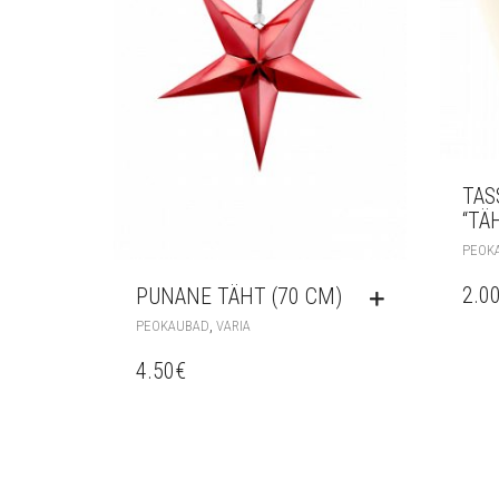
TAS
“TÄ
PEOK
2.0
PUNANE TÄHT (70 CM)
,
PEOKAUBAD
VARIA
4.50
€