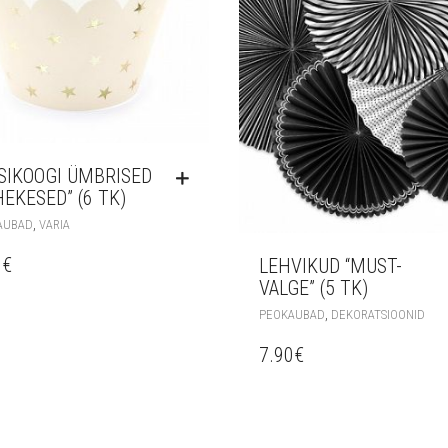
SIKOOGI ÜMBRISED
HEKESED” (6 TK)
,
AUBAD
VARIA
0
€
LEHVIKUD “MUST-
VALGE” (5 TK)
,
PEOKAUBAD
DEKORATSIOONID
7.90
€