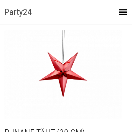
Party24
Kuva menüü