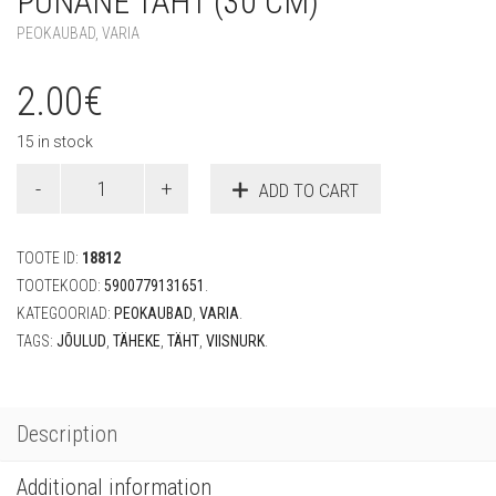
PUNANE TÄHT (30 CM)
PEOKAUBAD
,
VARIA
2.00
€
15 in stock
Punane
ADD TO CART
täht
(30
cm)
TOOTE ID:
18812
quantity
TOOTEKOOD:
5900779131651
.
KATEGOORIAD:
PEOKAUBAD
,
VARIA
.
TAGS:
JÕULUD
,
TÄHEKE
,
TÄHT
,
VIISNURK
.
Description
Additional information