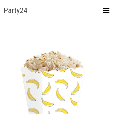
Party24
Kuva menüü