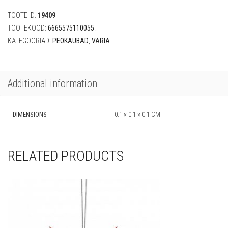
tk)
TOOTE ID:
19409
quantity
TOOTEKOOD:
6665575110055
.
KATEGOORIAD:
PEOKAUBAD
,
VARIA
.
Additional information
DIMENSIONS
0.1 × 0.1 × 0.1 CM
RELATED PRODUCTS