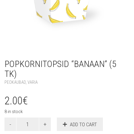
POPKORNITOPSID “BANAAN” (5
TK)
PEOKAUBAD
,
VARIA
2.00
€
8 in stock
Popkornitopsid
ADD TO CART
"Banaan"
(5