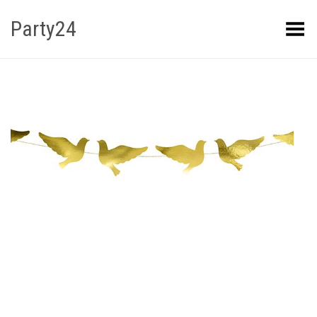
Party24
Kuva menüü