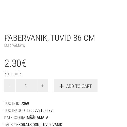
PABERVANIK, TUVID 86 CM
MÄÄRAMATA
2.30
€
7 in stock
Pabervanik,
ADD TO CART
tuvid
86
cm
TOOTE ID:
7269
quantity
TOOTEKOOD:
5900779102637
.
KATEGOORIA:
MÄÄRAMATA
.
TAGS:
DEKORATSIOON
,
TUVID
,
VANIK
.