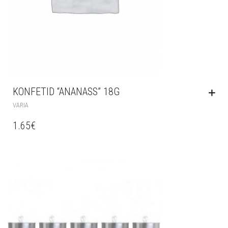
KONFETID “ANANASS” 18G
VARIA
1.65
€