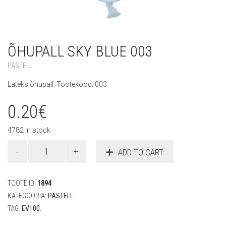
ÕHUPALL SKY BLUE 003
PASTELL
Lateks õhupall. Tootekood: 003
0.20
€
4782 in stock
Õhupall
ADD TO CART
Sky
Blue
003
TOOTE ID:
1894
quantity
KATEGOORIA:
PASTELL
.
TAG:
EV100
.