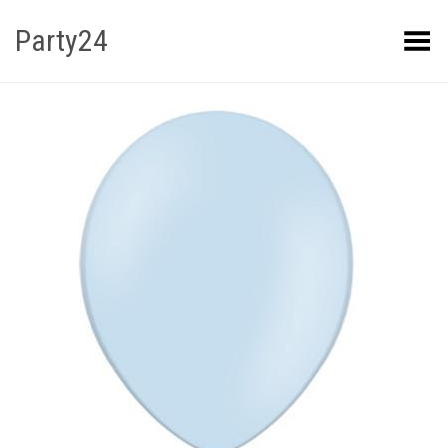
Party24
Kuva menüü