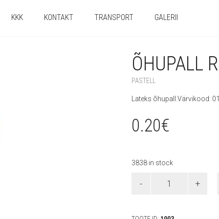
KKK
KONTAKT
TRANSPORT
GALERII
ÕHUPALL R
PASTELL
Lateks õhupall.Värvikood: 0
0.20
€
3838 in stock
Õhupall
Rose
010
quantity