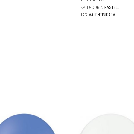
TOOTE ID:
1903
KATEGOORIA:
PASTELL
.
TAG:
VALENTINIPÄEV
.