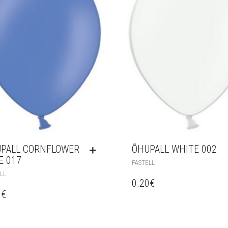
PALL CORNFLOWER
ÕHUPALL WHITE 002
E 017
PASTELL
LL
0.20
€
0
€