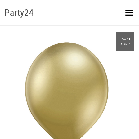
Party24
Kuva menüü
LAOST
OTSAS