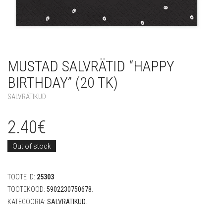
MUSTAD SALVRÄTID “HAPPY
BIRTHDAY” (20 TK)
SALVRÄTIKUD
2.40
€
Out of stock
TOOTE ID:
25303
TOOTEKOOD:
5902230750678
.
KATEGOORIA:
SALVRÄTIKUD
.