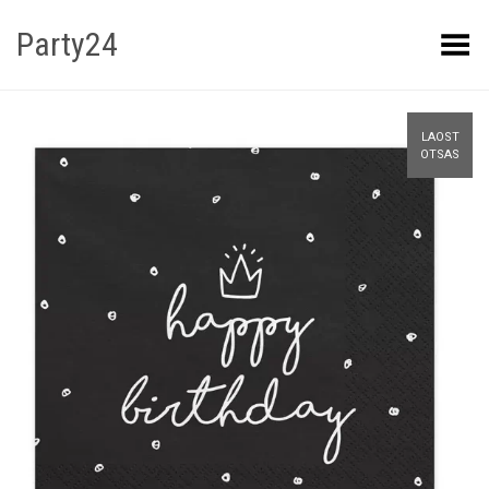
Party24
Kuva menüü
LAOST
OTSAS