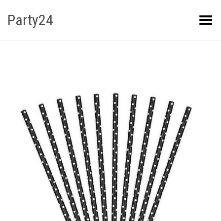
Party24
Kuva menüü