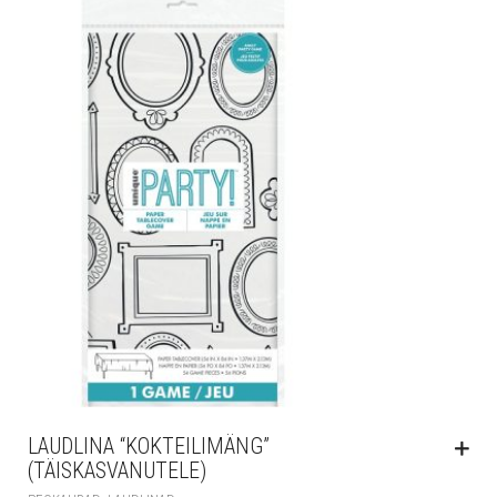
LAUDLINA “KOKTEILIMÄNG”
(TÄISKASVANUTELE)