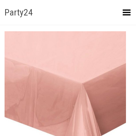
Party24
Kuva menüü