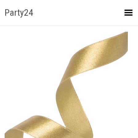
Party24
Kuva menüü