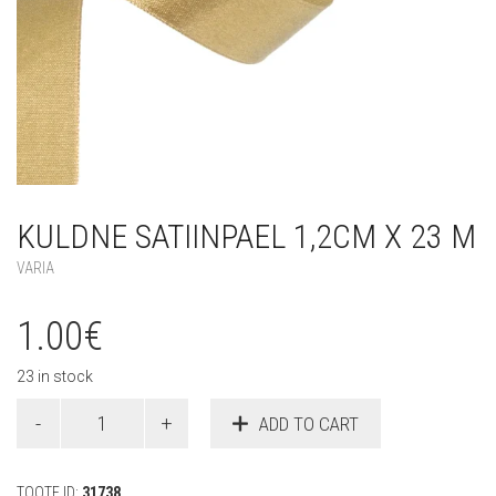
KULDNE SATIINPAEL 1,2CM X 23 M
VARIA
1.00
€
23 in stock
Kuldne
ADD TO CART
satiinpael
1,2cm
x
TOOTE ID:
31738