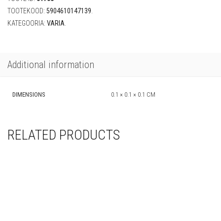
23
m
TOOTEKOOD:
5904610147139
.
quantity
KATEGOORIA:
VARIA
.
Additional information
DIMENSIONS
0.1 × 0.1 × 0.1 CM
RELATED PRODUCTS