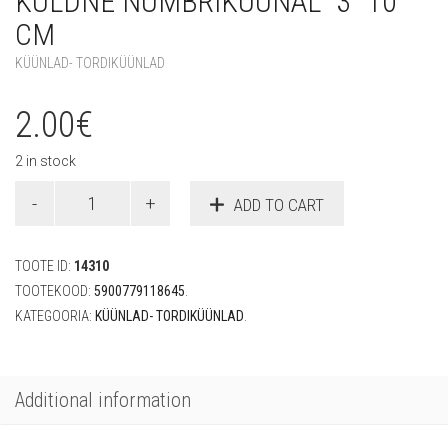
KULDNE NUMBRIKÜÜNAL “3” 10
CM
KÜÜNLAD- TORDIKÜÜNLAD
2.00
€
2 in stock
Kuldne
ADD TO CART
numbriküünal
"3"
10
TOOTE ID:
14310
cm
quantity
TOOTEKOOD:
5900779118645
.
KATEGOORIA:
KÜÜNLAD- TORDIKÜÜNLAD
.
Additional information