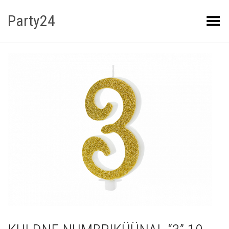
Party24
Kuva menüü