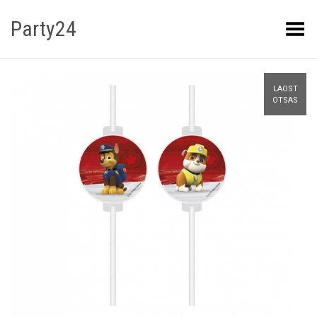
Party24
Kuva menüü
LAOST
OTSAS