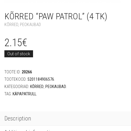
KÕRRED “PAW PATROL” (4 TK)
KÕRRED
,
PEOKAUBAD
2.15
€
Out of stock
TOOTE ID:
20266
TOOTEKOOD:
5201184906576
.
KATEGOORIAD:
KÕRRED
,
PEOKAUBAD
.
TAG:
KÄPAPATRULL
.
Description