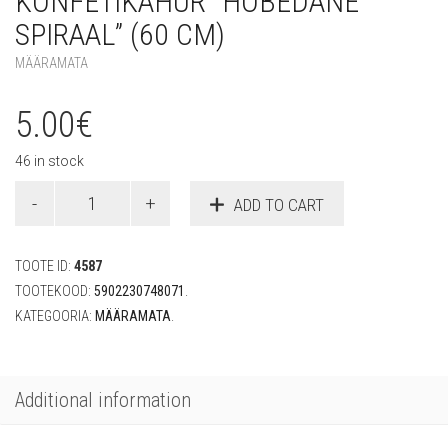
KONFETIKAHUR “HÕBEDANE
SPIRAAL” (60 CM)
MÄÄRAMATA
5.00
€
46 in stock
Konfetikahur
ADD TO CART
"Hõbedane
spiraal"
(60
TOOTE ID:
4587
cm)
quantity
TOOTEKOOD:
5902230748071
.
KATEGOORIA:
MÄÄRAMATA
.
Additional information