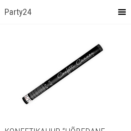
Party24
Kuva menüü