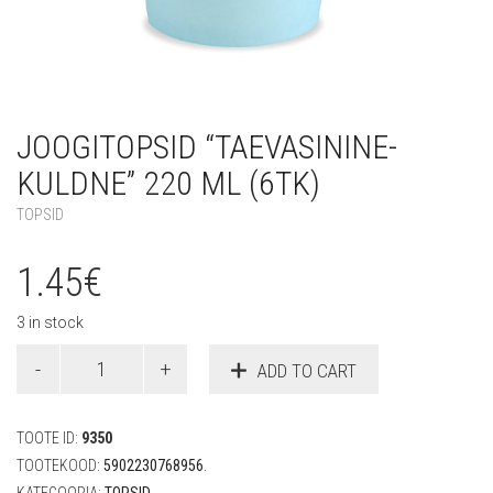
JOOGITOPSID “TAEVASININE-
KULDNE” 220 ML (6TK)
TOPSID
1.45
€
3 in stock
Joogitopsid
ADD TO CART
"Taevasinine-
kuldne"
220
TOOTE ID:
9350
ml
(6tk)
TOOTEKOOD:
5902230768956
.
quantity