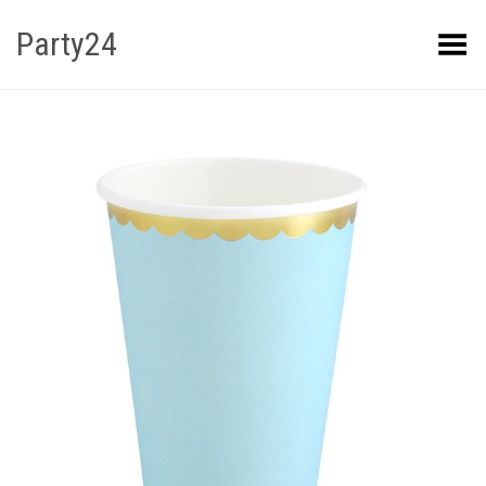
Party24
Kuva menüü