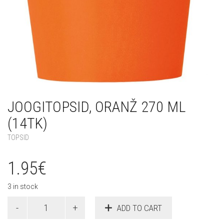
JOOGITOPSID, ORANŽ 270 ML
(14TK)
TOPSID
1.95
€
3 in stock
Joogitopsid,
ADD TO CART
oranž
270