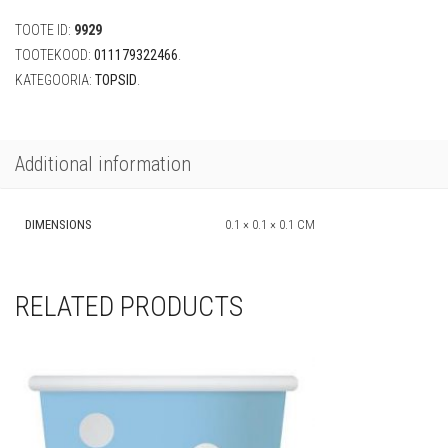
ml
TOOTE ID:
9929
(14tk)
quantity
TOOTEKOOD:
011179322466
.
KATEGOORIA:
TOPSID
.
Additional information
DIMENSIONS
0.1 × 0.1 × 0.1 CM
RELATED PRODUCTS