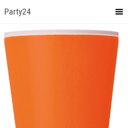
Party24
Kuva menüü