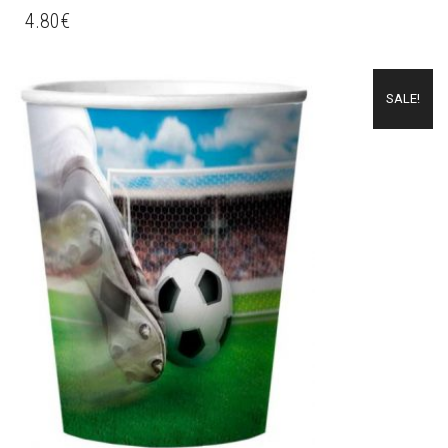
4.80
€
SALE!