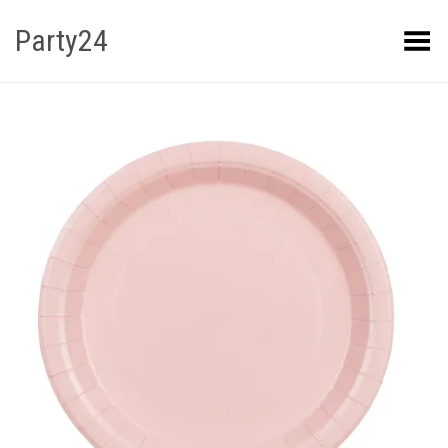
Party24
Kuva menüü