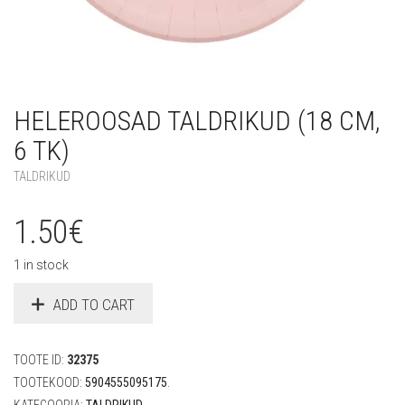
HELEROOSAD TALDRIKUD (18 CM,
6 TK)
TALDRIKUD
1.50
€
1 in stock
ADD TO CART
TOOTE ID:
32375
TOOTEKOOD:
5904555095175
.