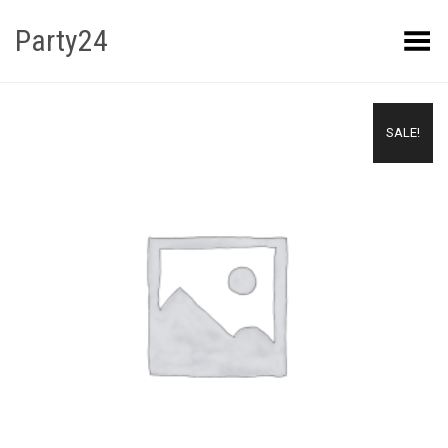
Party24
Kuva menüü
SALE!