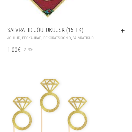
SALVRÄTID JÕULUKUUSK (16 TK)
,
,
,
JÕULUD
PEOKAUBAD
DEKORATSIOONID
SALVRÄTIKUD
1.00
€
2.70
€