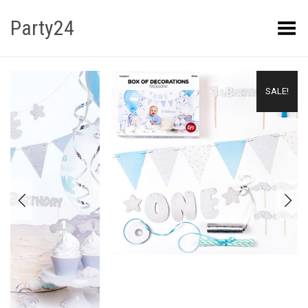
Party24
Kuva menüü
SALE!